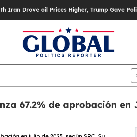
Drove oil Prices Higher, Trump Gave Politically
za 67.2% de aprobación en Ju
ación en julio de 2025, según SRC. Su