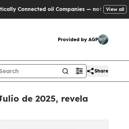
 Connected oil Companies — not Taxpayers — the C
View all
Provided by AGP
Share
lio de 2025, revela