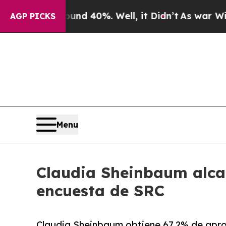
 Around 40%. Well, it Didn’t
As war With Iran 
AGP PICKS
Menu
Claudia Sheinbaum alcan
encuesta de SRC
Claudia Sheinbaum obtiene 67.2% de aprob